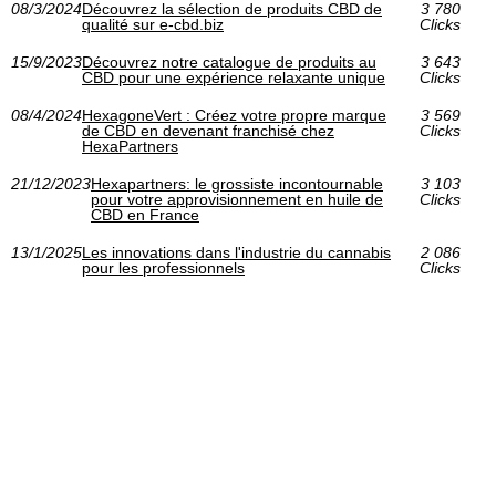
08/3/2024
Découvrez la sélection de produits CBD de
3 780
qualité sur e-cbd.biz
Clicks
15/9/2023
Découvrez notre catalogue de produits au
3 643
CBD pour une expérience relaxante unique
Clicks
08/4/2024
HexagoneVert : Créez votre propre marque
3 569
de CBD en devenant franchisé chez
Clicks
HexaPartners
21/12/2023
Hexapartners: le grossiste incontournable
3 103
pour votre approvisionnement en huile de
Clicks
CBD en France
13/1/2025
Les innovations dans l'industrie du cannabis
2 086
pour les professionnels
Clicks